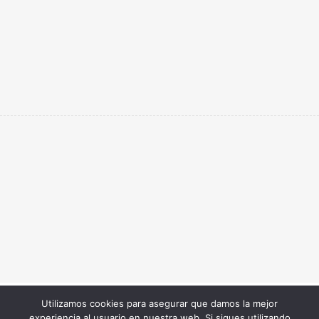
Utilizamos cookies para asegurar que damos la mejor
Copyright © 2023 LIbreria Arroyave
experiencia al usuario en nuestra web. Si sigues utilizando